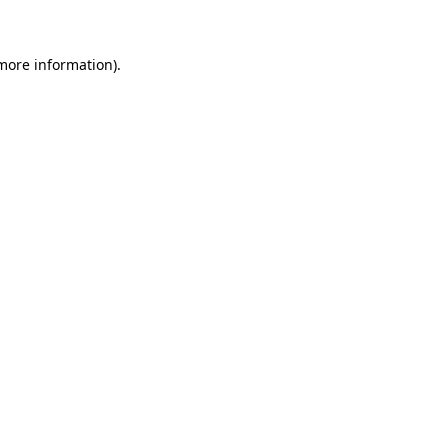
 more information)
.