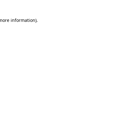
 more information)
.