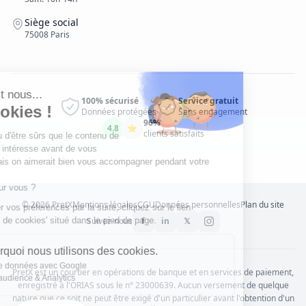
Siège social
75008 Paris
Salut c'est nous...
100% sécurisé
Service gratuit
les Cookies !
Données protégées
Sans engagement
96%
4.8
⭐
clients satisfaits
On a attendu d'être sûrs que le contenu de
ce site vous intéresse avant de vous
déranger, mais on aimerait bien vous accompagner pendant votre
visite...
C'est OK pour vous ?
©
2026
PretX
Mentions légales
CGU
Données personnelles
Plan du site
Pour modifier vos préférences par la suite, cliquez sur le lien
'Préférences de cookies' situé dans le pied de page.
Suivez-nous
f
in
𝕏
Voici pourquoi nous utilisons des cookies.
Partage de données avec Google
PretX est un courtier en opérations de banque et en services de paiement,
Mesure d'audience & Analytics
enregistré à l'ORIAS sous le n° 23000639. Aucun versement de quelque
nature que ce soit ne peut être exigé d'un particulier avant l'obtention d'un